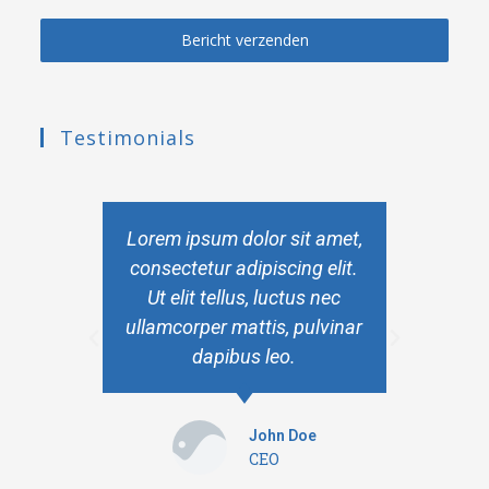
Bericht verzenden
Testimonials
et,
Lorem ipsum dolor sit amet,
Lo
it.
consectetur adipiscing elit.
co
c
Ut elit tellus, luctus nec
nar
ullamcorper mattis, pulvinar
ul
dapibus leo.
John Doe
CEO